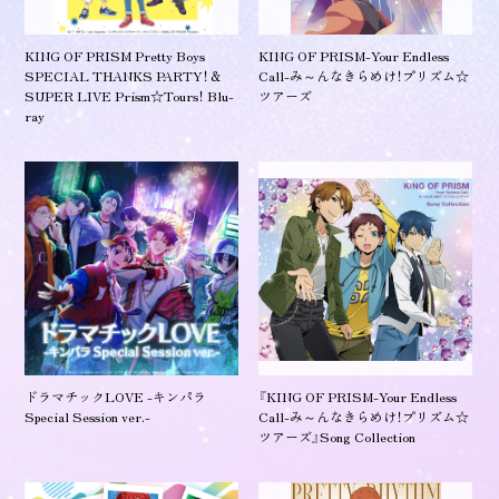
KING OF PRISM Pretty Boys
KING OF PRISM-Your Endless
SPECIAL THANKS PARTY！＆
Call-み～んなきらめけ！プリズム☆
SUPER LIVE Prism☆Tours！ Blu-
ツアーズ
ray
ドラマチックLOVE -キンパラ
『KING OF PRISM-Your Endless
Special Session ver.-
Call-み～んなきらめけ！プリズム☆
ツアーズ』Song Collection