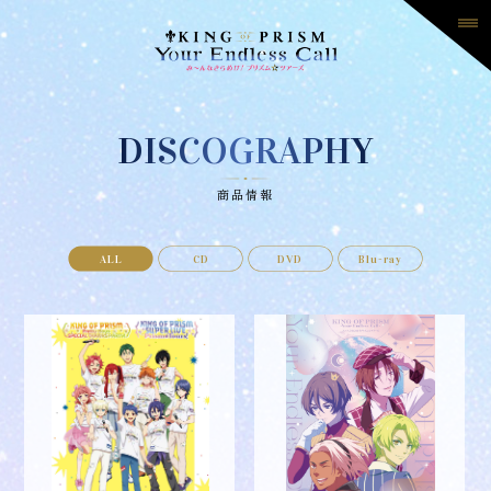
DISCOGRAPHY
商品情報
ALL
CD
DVD
Blu-ray