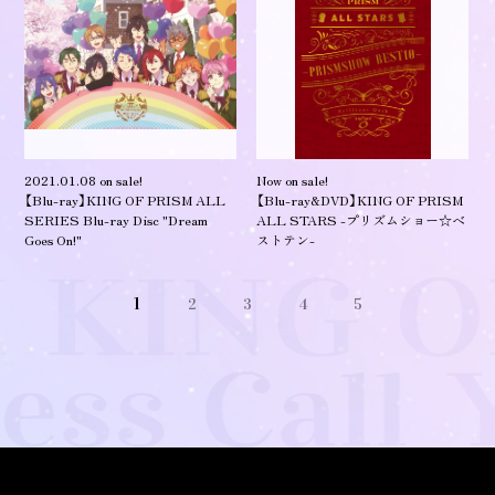
2021.01.08 on sale!
Now on sale!
【Blu-ray】KING OF PRISM ALL
【Blu-ray&DVD】KING OF PRISM
SERIES Blu-ray Disc "Dream
ALL STARS -プリズムショー☆ベ
Goes On!"
ストテン-
1
2
3
4
5