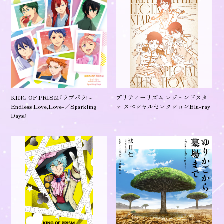
KING OF PRISM『ラブパラ! -
プリティーリズム レジェンドスタ
Endless Love,Love-／Sparkling
ァ スペシャルセレクションBlu-ray
Days』