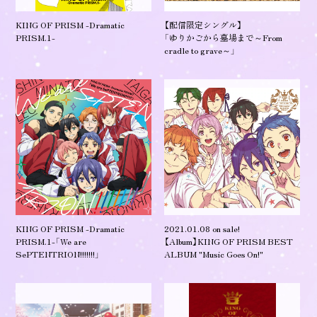
KING OF PRISM -Dramatic
【配信限定シングル】
PRISM.1-
「ゆりかごから墓場まで～From
cradle to grave～」
KING OF PRISM -Dramatic
2021.01.08 on sale!
PRISM.1-「We are
【Album】KING OF PRISM BEST
SePTENTRION!!!!!!!」
ALBUM "Music Goes On!"