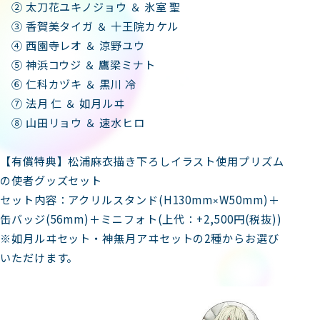
② 太刀花ユキノジョウ ＆ 氷室 聖
③ 香賀美タイガ ＆ 十王院カケル
④ 西園寺レオ ＆ 涼野ユウ
⑤ 神浜コウジ ＆ 鷹梁ミナト
⑥ 仁科カヅキ ＆ 黒川 冷
⑦ 法月 仁 ＆ 如月ルヰ
⑧ 山田リョウ ＆ 速水ヒロ
【有償特典】松浦麻衣描き下ろしイラスト使用プリズム
の使者グッズセット
セット内容：アクリルスタンド(H130mm
W50mm)＋
×
缶バッジ(56mm)＋ミニフォト(上代：+2,500円(税抜))
※如月ルヰセット・神無月アヰセットの2種からお選び
いただけます。