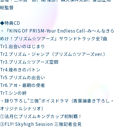
総監督
◆特典CD
・『KING OF PRISM-Your Endless Call-み～んなきら
めけ！プリズム☆ツアーズ』サウンドトラック全7曲
Tr1.出会いのはじまり
Tr2.プリズム・ジャンプ（プリズム☆ツアーズver.）
Tr3.プリズム☆ツアーズ空間
Tr4.煌めきのバトン
Tr5.プリズムの出会い
Tr6.アヰ・最期の使者
Tr7.シンの絆
・録り下ろし”三強”ボイスドラマ（青葉譲書き下ろし・
オリジナルシナリオ）
①法月仁プリズムキングカップ初制覇！
②FLY! Skyhigh Session 三強記者会見