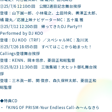
②25/7/6 12:10の回 公開2週目記念舞台挨拶
登壇：山下誠一郎、小林竜之、土田玲央、鵜澤正太郎、
橘 龍丸／応援上映ナビゲーターMC：五十嵐 雅
③25/7/12 12:20の回 帰ってきたDJ Party!!!
Performed by DJ KOO
登壇：DJ KOO（TRF）／スペシャルMC：及川洸
④25/7/26 18:05の回 すべてはここから始まった！
Callings登壇舞台挨拶
登壇：KENN、岡本信彦、菱田正和総監督
⑤25/8/23 11:30の回 三強集結！大ヒット御礼舞台挨
拶
登壇：三木眞一郎、関 俊彦、森久保祥太郎、菱田正和
総監督
◆特典CD
・『KING OF PRISM-Your Endless Call-み～んなきら