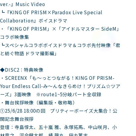
ver.-』Music Video
┗『KING OF PRISM×Paradox Live Special
Collaboration』ボイスドラマ
・「KING OF PRISM」×「アイドルマスター SideM」
コラボ映像集
┗スペシャルコラボボイスドラマ＆コラボ先付映像「君
と紡ぐ物語 ドラマ撮影編」
◆DISC2：特典映像
・SCREENX「も～っとつながる！KING OF PRISM-
Your Endless Call-み～んなきらめけ！プリズム☆ツア
ーズ」3面映像 ※route1~5分岐パート全収録
・舞台挨拶映像（編集版・敬称略）
①25/6/28 18:00の回 プリティーボーイズ大集合！公
開記念舞台挨拶
登壇：寺島惇太、五十嵐 雅、永塚拓馬、中山咲月、小
林竜之、河合健太郎、橘 龍丸、田丸篤志