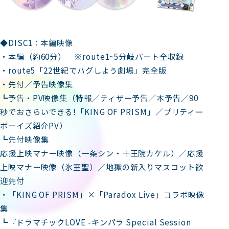
◆DISC1：本編映像
・本編（約60分） ※route1~5分岐パート全収録
・route5「22世紀でハグしよう劇場」完全版
・先付／予告映像集
┗予告・PV映像集（特報／ティザー予告／本予告／90
秒でおさらいできる!「KING OF PRISM」／プリティー
ボーイズ紹介PV）
┗先付映像集
応援上映マナー映像（一条シン・十王院カケル）／応援
上映マナー映像（氷室聖）／地獄の新入りマスコット歓
迎先付
・「KING OF PRISM」×「Paradox Live」コラボ映像
集
┗『ドラマチックLOVE -キンパラ Special Session