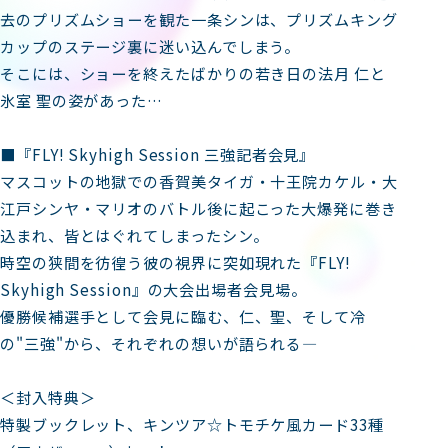
去のプリズムショーを観た一条シンは、プリズムキング
カップのステージ裏に迷い込んでしまう。
そこには、ショーを終えたばかりの若き日の法月 仁と
氷室 聖の姿があった…
■『FLY! Skyhigh Session 三強記者会見』
マスコットの地獄での香賀美タイガ・十王院カケル・大
江戸シンヤ・マリオのバトル後に起こった大爆発に巻き
込まれ、皆とはぐれてしまったシン。
時空の狭間を彷徨う彼の視界に突如現れた『FLY!
Skyhigh Session』の大会出場者会見場。
優勝候補選手として会見に臨む、仁、聖、そして冷
の"三強"から、それぞれの想いが語られる―
＜封入特典＞
特製ブックレット、キンツア☆トモチケ風カード33種