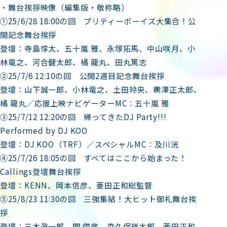
・舞台挨拶映像（編集版・敬称略）
①25/6/28 18:00の回 プリティーボーイズ大集合！公
開記念舞台挨拶
登壇：寺島惇太、五十嵐 雅、永塚拓馬、中山咲月、小
林竜之、河合健太郎、橘 龍丸、田丸篤志
②25/7/6 12:10の回 公開2週目記念舞台挨拶
登壇：山下誠一郎、小林竜之、土田玲央、鵜澤正太郎、
橘 龍丸／応援上映ナビゲーターMC：五十嵐 雅
③25/7/12 12:20の回 帰ってきたDJ Party!!!
Performed by DJ KOO
登壇：DJ KOO（TRF）／スペシャルMC：及川洸
④25/7/26 18:05の回 すべてはここから始まった！
Callings登壇舞台挨拶
登壇：KENN、岡本信彦、菱田正和総監督
⑤25/8/23 11:30の回 三強集結！大ヒット御礼舞台挨
拶
登壇：三木眞一郎、関 俊彦、森久保祥太郎、菱田正和