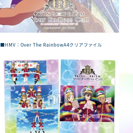
■HMV：Over The RainbowA4クリアファイル