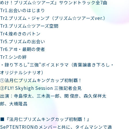
めけ！プリズム☆ツアーズ』サウンドトラック全7曲
Tr1.出会いのはじまり
Tr2.プリズム・ジャンプ（プリズム☆ツアーズver.）
Tr3.プリズム☆ツアーズ空間
Tr4.煌めきのバトン
Tr5.プリズムの出会い
Tr6.アヰ・最期の使者
Tr7.シンの絆
・録り下ろし”三強”ボイスドラマ（青葉譲書き下ろし・
オリジナルシナリオ）
①法月仁プリズムキングカップ初制覇！
②FLY! Skyhigh Session 三強記者会見
出演：寺島惇太、三木眞一郎、関 俊彦、森久保祥太
郎、大橋隆昌
■『法月仁プリズムキングカップ初制覇！』
SePTENTRIONのメンバーと共に、タイムマシンで過