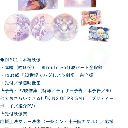
◆DISC1：本編映像
・本編（約60分） ※route1~5分岐パート全収録
・route5「22世紀でハグしよう劇場」完全版
・先付／予告映像集
┗予告・PV映像集（特報／ティザー予告／本予告／90
秒でおさらいできる!「KING OF PRISM」／プリティー
ボーイズ紹介PV）
┗先付映像集
応援上映マナー映像（一条シン・十王院カケル）／応援