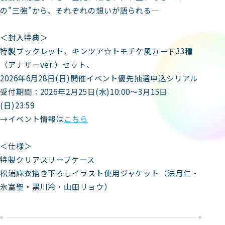
の"三強"から、それぞれの想いが語られる―
＜封入特典＞
特製ブックレット、キンツア☆トモチケ風カード33種
（アナザーver.）セット、
2026年6月28日(日)開催イベント優先抽選申込シリアル
受付期間：2026年2月25日(水)10:00～3月15日
(日)23:59
→イベント情報は
こちら
＜仕様＞
特製クリアスリーブケース
松浦麻衣描き下ろしイラスト使用ジャケット（法月仁・
氷室聖・黒川冷・山田リョウ）