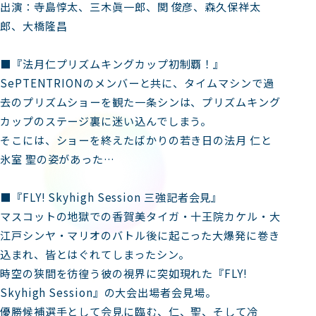
出演：寺島惇太、三木眞一郎、関 俊彦、森久保祥太
郎、大橋隆昌
■『法月仁プリズムキングカップ初制覇！』
SePTENTRIONのメンバーと共に、タイムマシンで過
去のプリズムショーを観た一条シンは、プリズムキング
カップのステージ裏に迷い込んでしまう。
そこには、ショーを終えたばかりの若き日の法月 仁と
氷室 聖の姿があった…
■『FLY! Skyhigh Session 三強記者会見』
マスコットの地獄での香賀美タイガ・十王院カケル・大
江戸シンヤ・マリオのバトル後に起こった大爆発に巻き
込まれ、皆とはぐれてしまったシン。
時空の狭間を彷徨う彼の視界に突如現れた『FLY!
Skyhigh Session』の大会出場者会見場。
優勝候補選手として会見に臨む、仁、聖、そして冷