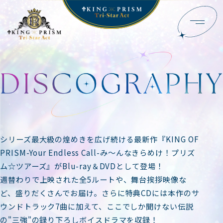
シリーズ最大級の煌めきを広げ続ける最新作『KING OF
PRISM-Your Endless Call-み～んなきらめけ！プリズ
ム☆ツアーズ』がBlu-ray＆DVDとして登場！
週替わりで上映された全5ルートや、舞台挨拶映像な
ど、盛りだくさんでお届け。さらに特典CDには本作のサ
ウンドトラック7曲に加えて、ここでしか聞けない伝説
の"三強"の録り下ろしボイスドラマを収録！