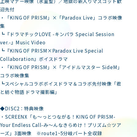
上映マナー映像（氷室聖）／地獄の新入りマスコット歓
迎先付
・「KING OF PRISM」×「Paradox Live」コラボ映像
集
┗『ドラマチックLOVE -キンパラ Special Session
ver.-』Music Video
┗『KING OF PRISM×Paradox Live Special
Collaboration』ボイスドラマ
・「KING OF PRISM」×「アイドルマスター SideM」
コラボ映像集
┗スペシャルコラボボイスドラマ＆コラボ先付映像「君
と紡ぐ物語 ドラマ撮影編」
◆DISC2：特典映像
・SCREENX「も～っとつながる！KING OF PRISM-
Your Endless Call-み～んなきらめけ！プリズム☆ツア
ーズ」3面映像 ※route1~5分岐パート全収録