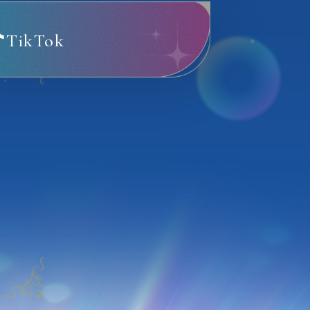
TikTok