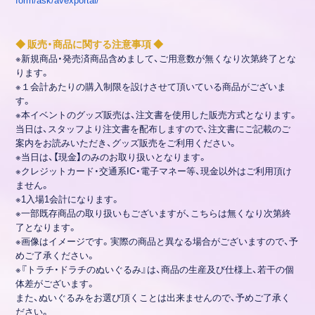
form/ask/avexportal/
◆ 販売・商品に関する注意事項 ◆
※新規商品・発売済商品含めまして、ご用意数が無くなり次第終了とな
ります。
※１会計あたりの購入制限を設けさせて頂いている商品がございま
す。
※本イベントのグッズ販売は、注文書を使用した販売方式となります。
当日は、スタッフより注文書を配布しますので、注文書にご記載のご
案内をお読みいただき、グッズ販売をご利用ください。
※当日は、【現金】のみのお取り扱いとなります。
※クレジットカード・交通系IC・電子マネー等、現金以外はご利用頂け
ません。
※1入場1会計になります。
※一部既存商品の取り扱いもございますが、こちらは無くなり次第終
了となります。
※画像はイメージです。実際の商品と異なる場合がございますので、予
めご了承ください。
※『トラチ・ドラチのぬいぐるみ』は、商品の生産及び仕様上、若干の個
体差がございます。
また、ぬいぐるみをお選び頂くことは出来ませんので、予めご了承く
ださい。