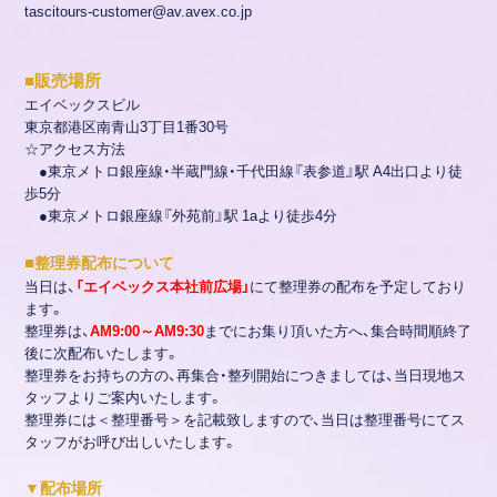
tascitours-customer@av.avex.co.jp
■販売場所
エイベックスビル
東京都港区南青山3丁目1番30号
☆アクセス方法
●東京メトロ銀座線・半蔵門線・千代田線『表参道』駅 A4出口より徒
歩5分
●東京メトロ銀座線『外苑前』駅 1aより徒歩4分
■
整理券配布について
当日は、
「エイベックス本社前広場」
にて整理券の配布を予定しており
ます。
整理券は、
AM9:00～AM9:30
までにお集り頂いた方へ、集合時間順終了
後に次配布いたします。
整理券をお持ちの方の、再集合・整列開始につきましては、当日現地ス
タッフよりご案内いたします。
整理券には＜整理番号＞を記載致しますので、当日は整理番号にてス
タッフがお呼び出しいたします。
▼配布場所