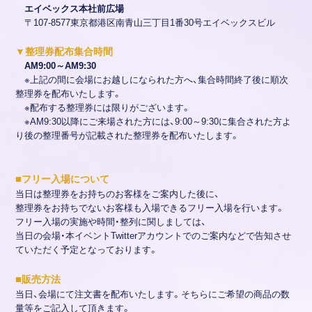
エイベックス本社前広場
〒107-8577東京都港区南青山三丁目1番30号エイベックスビル
▼整理券配布集合時間
AM9:00～AM9:30
※上記の間に会場にお越しになられた方へ、集合時間終了後に順次
整理券を配布いたします。
※配布する整理券には限りがございます。
※AM9:30以降にご来場された方には、9:00～9:30に集合された方よ
り後の整理番号が記載された整理券を配布いたします。
■
フリー入場について
当日は整理券をお持ちのお客様をご案内した後に、
整理券をお持ちでないお客様も入場できるフリー入場を行います。
フリー入場の実施や時間・整列に関しましては、
当日の会場・本イベントTwitterアカウントでのご案内などで告知させ
ていただく予定となっております。
■
販売方法
当日、会場にて注文書を配布いたします。そちらにご希望の商品の数
量等をご記入して頂きます。