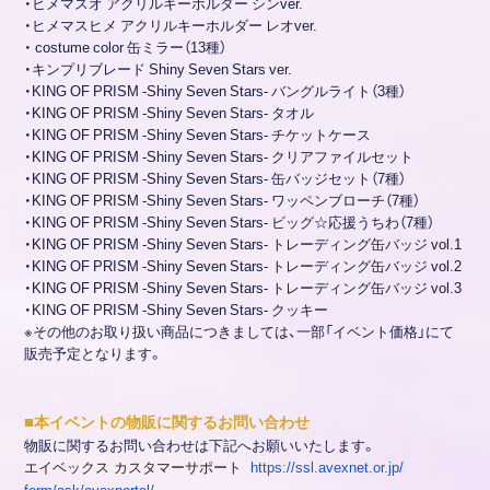
・ヒメマスオ アクリルキーホルダー シンver.
・ヒメマスヒメ アクリルキーホルダー レオver.
・ costume color 缶ミラー（13種）
・キンプリブレード Shiny Seven Stars ver.
・KING OF PRISM -Shiny Seven Stars- バングルライト（3種）
・KING OF PRISM -Shiny Seven Stars- タオル
・KING OF PRISM -Shiny Seven Stars- チケットケース
・KING OF PRISM -Shiny Seven Stars- クリアファイルセット
・KING OF PRISM -Shiny Seven Stars- 缶バッジセット（7種）
・KING OF PRISM -Shiny Seven Stars- ワッペンブローチ（7種）
・KING OF PRISM -Shiny Seven Stars- ビッグ☆応援うちわ（7種）
・KING OF PRISM -Shiny Seven Stars- トレーディング缶バッジ vol.1
・KING OF PRISM -Shiny Seven Stars- トレーディング缶バッジ vol.2
・KING OF PRISM -Shiny Seven Stars- トレーディング缶バッジ vol.3
・KING OF PRISM -Shiny Seven Stars- クッキー
※その他のお取り扱い商品につきましては、一部「イベント価格」にて
販売予定となります。
■
本イベントの物販に関するお問い合わせ
物販に関するお問い合わせは下記へお願いいたします。
エイベックス
カスタマ
ーサポート
https://ssl.avexnet.or.jp/