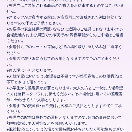
※整理券はご希望される商品のご購入をお約束するものではございま
せん。
※スタッフがご案内する前に、お客様同士で形成された列は無効とな
りますので予めご了承ください。
※お客様の安全確保の問題、ならびに近隣のご迷惑にもなりますので、
会場敷地内および周辺での徹夜行為・深夜早朝からのご来場はご遠慮
ください。
※会場付近でのシートや荷物などでの場所取り、座り込みはご遠慮く
ださい。
※会場の混雑状況に応じての入場となりますので予めご了承くださ
い。
※再入場は不可となります。
※未就学児においては、整理券は不要ですが整理券無しの物販購入は
不可とさせて頂きます。
※小学生から整理券が必要となります。大人の方とご一緒に入場希望
の方は当日スタッフにお伝えください。その場合は、遅い方の整理番
号に合わせてのご入場となります。
※会場までの交通費・宿泊費はお客様のご負担となりますのでご了承
ください。
※整理券の配布は屋外での運用となりますので、各自の責任において
熱中症対策、雨天対策などをお願いいたします。
※混雑状況によっては入場まで長時間お待ちいただく可能性もござい