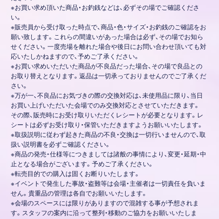
※お買い求め頂いた商品・お釣銭などは、必ずその場でご確認くださ
い。
※販売員から受け取った時点で、商品・色・サイズ・お釣銭のご確認をお
願い致します。これらの間違いがあった場合は必ず、その場でお知ら
せください。一度売場を離れた場合や後日にお問い合わせ頂いても対
応いたしかねますので、予めご了承ください。
※お買い求めいただいた商品が不良品だった場合、その場で良品との
お取り替えとなります。返品は一切承っておりませんのでご了承くだ
さい。
※万が一、不良品にお気づきの際の交換対応は、未使用品に限り、当日
お買い上げいただいた会場でのみ交換対応とさせていただきます。
その際、販売時にお受け取りいただくレシートが必要となります。レ
シートは必ずお受け取り・保管いただきますようお願いいたします。
※取扱説明に従わず起きた商品の不良・交換は一切行いませんので、取
扱い説明書を必ずご確認ください。
※商品の発売・仕様等につきましては諸般の事情により、変更・延期・中
止となる場合がございます。予めご了承ください。
※転売目的での購入は固くお断りいたします。
※イベントで発生した事故・盗難等は会場・主催者は一切責任を負いま
せん。貴重品の管理は各自でお願いいたします。
※会場のスペースには限りがありますので混雑する事が予想されま
す。スタッフの案内に沿って整列・移動のご協力をお願いいたしま