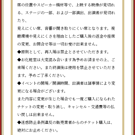
席の位置やスピーカー機材等で、上映する映像が見切れ
る、ステージの一部、および一部演出、出演者が見切れ
たり、
見えにくい席、音響が聞き取りにくい席となります。視
聴環境や見えにくさを理由としたご購入後の返金や座席
の変更、お問合せ等は一切お受け出来ません。
◆原則として、再入場は禁止とさせていただきます。
◆お化粧室は大変混み合います為予めお済ませの上、ご
来場ください。また終演後は使用を禁止させていただき
ます。予めご了承ください。
◆イベントの開場／開演時間、出演者は諸事情により変
更になる場合がございます。
また内容に変更が生じた場合でも一度ご購入になられた
チケットの変更・取り消し、キャンセル・交通費等の払
い戻しは出来ません。
◆迷惑防止条例違反の販売業者からのチケット購入は、
絶対にお止めください。