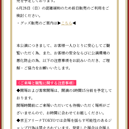
売を予定しております。
6月28日（日）の混雑緩和のため前日販売のご利用をご
検討ください。
・グッズ販売のご案内は▶
こちら
◀
本公演につきまして、お客様一人ひとりに安心してご観
覧いただく為、また、お客様の安全ならびに公演環境の
悪化防止の為、以下の注意事項をお読みいただき、ご理
解・ご協力をお願いいたします。
《ご来場と観覧に関する注意事項》
◆開場および客席開場は、開演の1時間15分前を予定して
おります。
開場時間前にご来場いただいても待機いただく場所がご
ざいませんので、お時間に合わせてお越しください。
◆京王アリーナTOKYOでは会場を揺らす可能性のあるジ
ャンプ行為は禁止されています。発見した場合は会場ス