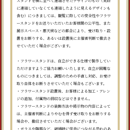
スタンドを横に並べて連結させたデザインのもの（実際
に連結していなくても連結したように見えるデザインも
含む）につきましては、観覧に際しての安全性やフラワ
ースタンドをお送りいただいたお客様間の公平性、また
展示スペース・悪天候などの都合により、受け取り・設
置をお断りする、あるいは設置後に主催者判断で撤去さ
せていただく場合がございます。
・フラワースタンドは、自立ができる仕様で製作してい
ただけますようご協力お願いいたします。自立が困難な
ものにつきましては、調整のための手直し対応、お受け
取り自体をお断りさせていただく場合もございます。
・フラワースタンド設置後、お客様による加工・アレン
ジの追加、付属物の回収などはできません。
・フラワースタンドの装飾方法や掲示物の内容によって
は、主催者判断によりやむを得ず受け取りをお断りする
場合や、撤収させていただく場合がございます。
・ガラスや陶器など、破損時に怪我につながる恐れのあ