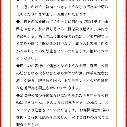
ち／追いかける／執拗につきまとうなどの行為は一切お
止めくださいますよう、お願いいたします。
◆ご自分の席を離れてステージに向かって駆け出す、通
路をふさぐ、前に押し寄せる、柵を乗り越える、場内や
通路を走る、椅子の上に乗る等の行為は、大変危険なう
え事故や怪我に繋がるだけでなく、周りのお客様に迷惑
がかかりますので禁止させていただきます。絶対におや
めください。
◆周りのお客様のご迷惑となるような大声・奇声、公演
の妨げとなる大きな音を鳴らす等の行為、両手を左右に
激しく振る、腕を振り回す、上半身を反らすなどの過激
な応援行為も禁止させていただきます。
◆公演中の席の移動ならびに定められたエリアからの移
動はできません。そのような行為を発見した場合は、ス
タッフより注意させていただきます。 お客様同士の席の
交換・ご移動は認められません。必ずご自身のお席でご
観覧ください。