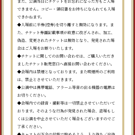
また、公演当日にチケットをお忘れになった方もご入場
できません。コピー・領収書をお持ちになられても入場
できかねます。
◆入場前に半券(控券)を切り離すと無効になります。ま
た、チケット券面記載事項が故意に改ざんされ、加工、
偽造、変更されたチケットは無効となり、発見された場
合はご入場をお断りいたします。
◆チケットに関してのお問い合わせは、ご購入いただき
ましたチケット販売窓口へ直接お問い合わせください。
◆会場内は禁煙となっております。また喫煙所のご利用
は、禁止とさせていただきます。
◆公演中は携帯電話、アラーム等音の出る機器の電源は
お切りください。
◆会場内での録音・撮影等は一切禁止させていただいて
おります。そのような行為が発見された場合、退場もし
くは公演を中止させていただく場合もございますのでご
了承ください。
◆キャストが万全の状態で臨めるよう、入り待ち／出待