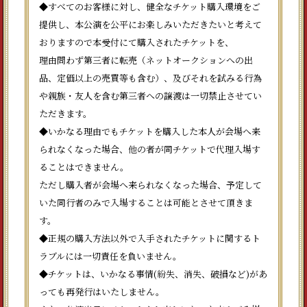
◆すべてのお客様に対し、健全なチケット購入環境をご
提供し、本公演を公平にお楽しみいただきたいと考えて
おりますので本受付にて購入されたチケットを、
理由問わず第三者に転売（ネットオークションへの出
品、定価以上の売買等も含む）、及びそれを試みる行為
や親族・友人を含む第三者への譲渡は一切禁止させてい
ただきます。
◆いかなる理由でもチケットを購入した本人が会場へ来
られなくなった場合、他の者が同チケットで代理入場す
ることはできません。
ただし購入者が会場へ来られなくなった場合、予定して
いた同行者のみで入場することは可能とさせて頂きま
す。
◆正規の購入方法以外で入手されたチケットに関するト
ラブルには一切責任を負いません。
◆チケットは、いかなる事情(紛失、消失、破損など)があ
っても再発行はいたしません。