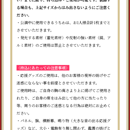
る場合も、上記サイズからはみ出さないようにご注意く
ださい。
・公演中に使用できるうちわは、お1人様合計1枚までと
させていただきます。
・発光する素材（蓄光素材）や反射の強い素材（鏡、ア
ルミ素材）のご使用は禁止とさせていただきます。
《持込にあたっての注意事項》
・応援グッズのご使用は、他のお客様の視界の妨げやご
迷惑にならない事を前提とさせていただきます。
ご使用時は、ご自身の胸の高さより上に掲げてご使用さ
れたり、ご自身の席をはみ出して他の方に当たったり
等、周りのお客様のご迷惑となる行為は絶対にお止めく
ださい。
・パネル、旗、横断幕、鳴り物（大きな音の出る応援グ
ッズ）など、大小・電飾有り無し問わず、鑑賞の妨げと