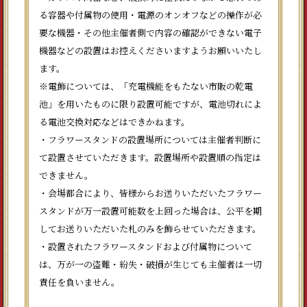
る容器や付属物の使用・電源のオンオフなどの操作が必
要な機器・その他主催者側で内容の確認ができない電子
機器などの設置はお控えくださいますようお願いいたし
ます。
※電飾については、「充電機能をもたない市販の乾電
池」を用いたものに限り設置可能ですが、電池切れによ
る電池交換対応などはできかねます。
・フラワースタンドの設置場所については主催者判断に
て設置させていただきます。設置場所や設置順の指定は
できません。
・会場都合により、皆様からお送りいただいたフラワー
スタンドが万一設置可能数を上回った場合は、公平を期
してお送りいただいた札のみを飾らせていただきます。
・設置されたフラワースタンドおよび付属物について
は、万が一の盗難・紛失・破損が生じても主催者は一切
責任を負いません。