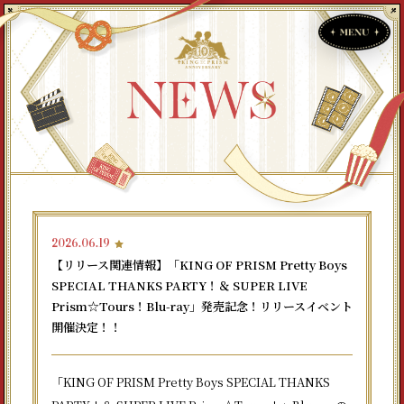
2026.06.19
【リリース関連情報】「KING OF PRISM Pretty Boys
SPECIAL THANKS PARTY！＆ SUPER LIVE
Prism☆Tours！Blu-ray」発売記念！リリースイベント
開催決定！！
「KING OF PRISM Pretty Boys SPECIAL THANKS