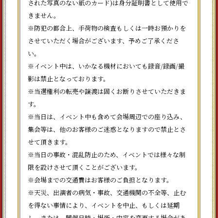
された写真のない紙のカード)は身分証明書として使用で
きません。
※防犯の都合上、手荷物の検査もしくは一時お預かりを
させていただく場合がございます、予めご了承くださ
い。
※イベント中は、いかなる機材においても録音/録画/撮
影は禁止となっております。
※当選権利の転売や譲渡は固くお断りさせていただきま
す。
※当日は、イベント中も含めて会場周辺での座り込み、
集会等は、他のお客様のご迷惑となりますので禁止とさ
せて頂きます。
※当日の事故・混乱防止のため、イベントでは様々な制
限を設けさせて頂くことがございます。
※会場までの交通費はお客様のご負担となります。
※天災、出演者の病気・事故、交通機関の不全等、止む
を得ない事情により、イベントを中止、もしくは延期
し、または、開催日時・場所・内容を変更する場合があ