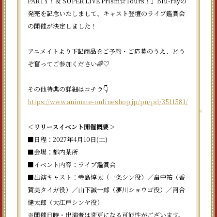
PARTY！＆ SUPER LIVE Prism☆Tours！」Blu-rayの
発売を記念いたしまして、キャスト登壇のライブ鑑賞会
の開催が決定しました！
アニメイトより下記商品をご予約・ご応募のうえ、どう
ぞ奮ってご参加ください🌈♡
その他特典の詳細はコチラ👇
https://www.animate-onlineshop.jp/pn/pd/3511581/
＜リリースイベント開催概要＞
■日程：2027年4月10日(土)
■会場：都内某所
■イベント内容：ライブ鑑賞会
■出演キャスト：寺島惇太（一条シン役）／畠中祐（香
賀美タイガ役）／山下誠一郎（夢川ショウゴ役）／河合
健太郎（大江戸シンヤ役）
※開催日時・出演者は変更になる可能性がございます。