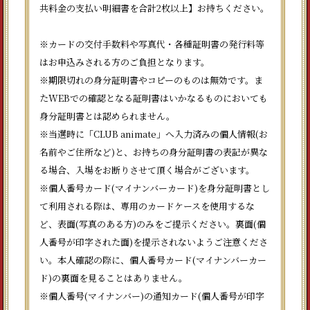
共料金の支払い明細書を合計2枚以上】お持ちください。
※カードの交付手数料や写真代・各種証明書の発行料等
はお申込みされる方のご負担となります。
※期限切れの身分証明書やコピーのものは無効です。ま
たWEBでの確認となる証明書はいかなるものにおいても
身分証明書とは認められません。
※当選時に「CLUB animate」へ入力済みの個人情報(お
名前やご住所など)と、お持ちの身分証明書の表記が異な
る場合、入場をお断りさせて頂く場合がございます。
※個人番号カード(マイナンバーカード)を身分証明書とし
て利用される際は、専用のカードケースを使用するな
ど、表面(写真のある方)のみをご提示ください。裏面(個
人番号が印字された面)を提示されないようご注意くださ
い。本人確認の際に、個人番号カード(マイナンバーカー
ド)の裏面を見ることはありません。
※個人番号(マイナンバー)の通知カード(個人番号が印字