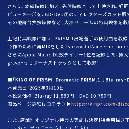
さらに、本編映像に加え、先付映像として上映され、好評
ビューの一部を、BD・DVD用のディレクターズカット版
その他舞台挨拶映像など、大ボリュームの特典映像を収
上記特典映像に加え、PRISM.1出場選手の使用曲を収録し
今作のために再MIXをした「survival dAnce ～no no cry
さらにApple Music DL数デイリー1位を記録した、挿入
grave～」もボーナストラックとして収録！
■「KING OF PRISM -Dramatic PRISM.1-」Blu-ray・
＊発売日：2025年3月19日
＊税込価格：Blu-ray 11,880円／DVD 10,780円
商品ページ詳細はコチラ▷▶︎
https://kinpri.com/dis
また、店舗別オリジナル特典の実施も決定！特典用描き
ますので、ぜひチェックしてください♪