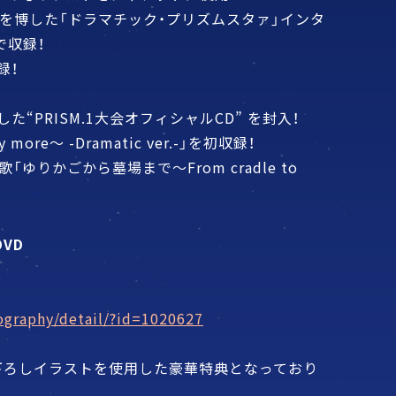
を博した「ドラマチック・プリズムスタァ」インタ
で収録！
録！
た“PRISM.1大会オフィシャルCD” を封入！
 more～ -Dramatic ver.-」を初収録！
歌「ゆりかごから墓場まで～From cradle to
DVD
cography/detail/?id=1020627
下ろしイラストを使用した豪華特典となっており