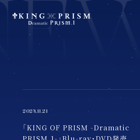
2024.11.21
「KING OF PRISM -Dramatic
PRISM.1-」Blu-ray・DVD発売