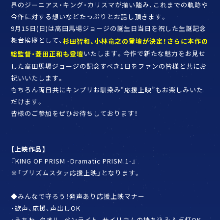
界のジーニアス・キング・カリスマが揃い踏み、これまでの軌跡や
今作に対する想いなどたっぷりとお話し頂きます。
9月15日(日)は高田馬場ジョージの誕生日当日を祝した生誕記念
舞台挨拶として、
杉田智和、小林竜之の登壇が決定！さらに本作の
いたします。今作で新たな魅力をお見せ
総監督・菱田正和も登壇
した高田馬場ジョージの記念すべき1日をファンの皆様と共にお
祝いいたします。
もちろん両日共にキンプリお馴染み“応援上映”もお楽しみいた
だけます。
皆様のご参加をぜひお待ちしております！
【上映作品】
『KING OF PRISM -Dramatic PRISM.1-』
※「プリズムスタァ応援上映」となります。
◆みんなで守ろう！発声あり応援上映マナー
・歓声、応援、声出しOK
・うちわ、タオル、ペンライト、サイリウムの持ち込み＆点灯OK