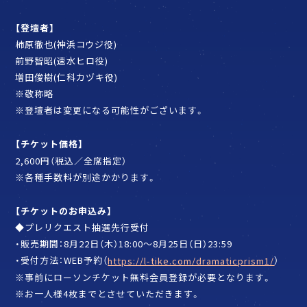
【登壇者】
柿原徹也(神浜コウジ役)
前野智昭(速水ヒロ役)
増田俊樹(仁科カヅキ役)
※敬称略
※登壇者は変更になる可能性がございます。
【チケット価格】
2,600円（税込／全席指定）
※各種手数料が別途かかります。
【チケットのお申込み】
◆プレリクエスト抽選先行受付
・販売期間：8月22日（木）18:00～8月25日（日）23:59
・受付方法：WEB予約（
）
https://l-tike.com/dramaticprism1/
※事前にローソンチケット無料会員登録が必要となります。
※お一人様4枚までとさせていただきます。