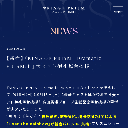
MENU
NEWS
2024.08.23
【新宿】『KING OF PRISM -Dramatic
PRISM.1-』大ヒット御礼舞台挨拶
『KING OF PRISM -Dramatic PRISM.1-』の大ヒットを記念し
て、9月8日（日）と9月15日（日）に豪華キャスト陣が登壇する
大ヒ
と
の開催
ット御礼舞台挨拶
高田馬場ジョージ生誕記念舞台挨拶
が決定いたしました！
9月8日(日)はなんと
柿原徹也、前野智昭、増田俊樹の3名による
プリズムショー
「Over The Rainbow」が新宿バルト9に集結！